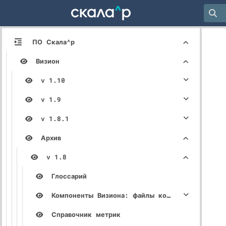
ПО Скала^р
Визион
v 1.10
v 1.9
v 1.8.1
Архив
v 1.8
Глоссарий
Компоненты Визиона: файлы конфигурации, описание параметров
Справочник метрик