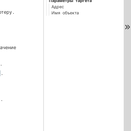
Параметры таргета
Адрес
ртеру.
Имя объекта
ачение
.
.
х.