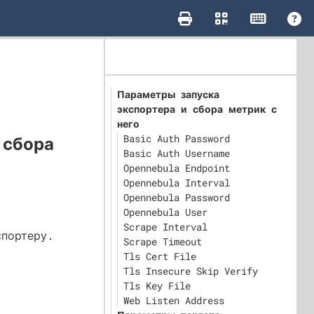
Параметры запуска
экспортера и сбора метрик с
него
Basic Auth Password
 сбора
Basic Auth Username
Opennebula Endpoint
Opennebula Interval
Opennebula Password
Opennebula User
Scrape Interval
спортеру.
Scrape Timeout
Tls Cert File
Tls Insecure Skip Verify
Tls Key File
Web Listen Address