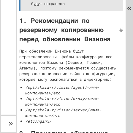
будут сохранены
1. Рекомендации по
резервному копированию
#
перед обновлении Визиона
При обновлении Визиона будут
перегенерированы файлы конфигурации все
компонентов Визиона (Сервер, Прокси,
Агенты), поэтому рекомендуется осуществить
резервное копирование файлов конфигурации,
которые могу располагаться в директориях:
/opt/skala-r/vision/agent/<имя-
компонента>/etc
/opt/skala-r/vision/proxy/<имя-
компонента>/etc
/opt/skala-r/vision/server/<имя-
компонента>/etc
/etc/nginx/