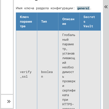
Имя ключа раздела конфигурации:
.
general
Ключ
Secret
Описан
параме
Тип
s
ие
тра
Vault
Глобаль
ный
параме
тр,
устанав
ливающ
ий
необхо
verify
boolea
димост
_ssl
n
ь
проверк
и
сертифи
ката
при
HTTPS-
запроса