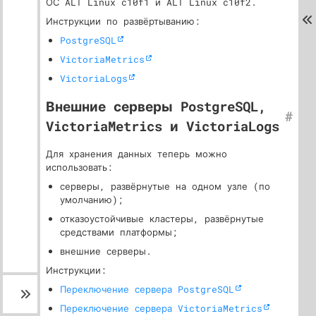
ОС ALT Linux c10f1 и ALT Linux c10f2.
Инструкции по развёртыванию:
PostgreSQL
VictoriaMetrics
VictoriaLogs
Внешние серверы PostgreSQL,
#
VictoriaMetrics и VictoriaLogs
Для хранения данных теперь можно
использовать:
серверы, развёрнутые на одном узле (по
умолчанию);
отказоустойчивые кластеры, развёрнутые
средствами платформы;
внешние серверы.
Инструкции:
Переключение сервера PostgreSQL
Переключение сервера VictoriaMetrics