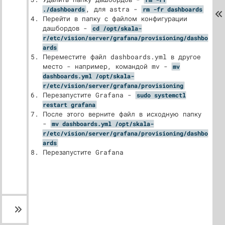
, для astra -
./dashboards
rm -fr dashboards
Перейти в папку с файлом конфигурации
дашбордов -
cd /opt/skala-
r/etc/vision/server/grafana/provisioning/dashbo
ards
Переместите файл dashboards.yml в другое
место - например, командой mv -
mv
dashboards.yml /opt/skala-
r/etc/vision/server/grafana/provisioning
Перезапустите Grafana -
sudo systemctl
restart grafana
После этого верните файл в исходную папку
-
mv dashboards.yml /opt/skala-
r/etc/vision/server/grafana/provisioning/dashbo
ards
Перезапустите Grafana