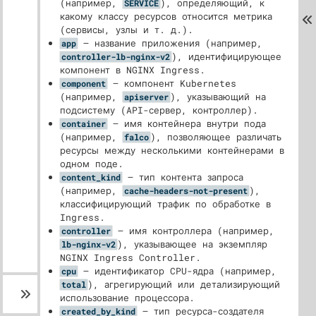
(например,
), определяющий, к
SERVICE
какому классу ресурсов относится метрика
(сервисы, узлы и т. д.).
— название приложения (например,
app
), идентифицирующее
controller-lb-nginx-v2
компонент в NGINX Ingress.
— компонент Kubernetes
component
(например,
), указывающий на
apiserver
подсистему (API-сервер, контроллер).
— имя контейнера внутри пода
container
(например,
), позволяющее различать
falco
ресурсы между несколькими контейнерами в
одном поде.
— тип контента запроса
content_kind
(например,
),
cache-headers-not-present
классифицирующий трафик по обработке в
Ingress.
— имя контроллера (например,
controller
), указывающее на экземпляр
lb-nginx-v2
NGINX Ingress Controller.
— идентификатор CPU-ядра (например,
cpu
), агрегирующий или детализирующий
total
использование процессора.
— тип ресурса-создателя
created_by_kind