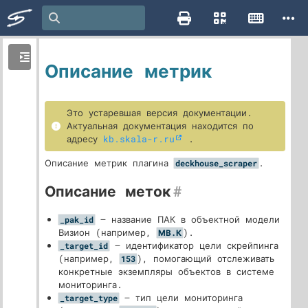
Описание метрик
Это устаревшая версия документации.
Актуальная документация находится по
адресу
kb.skala-r.ru
.
Описание метрик плагина
.
deckhouse_scraper
Описание меток
#
— название ПАК в объектной модели
_pak_id
Визион (например,
).
МВ.К
— идентификатор цели скрейпинга
_target_id
(например,
), помогающий отслеживать
153
конкретные экземпляры объектов в системе
мониторинга.
— тип цели мониторинга
_target_type