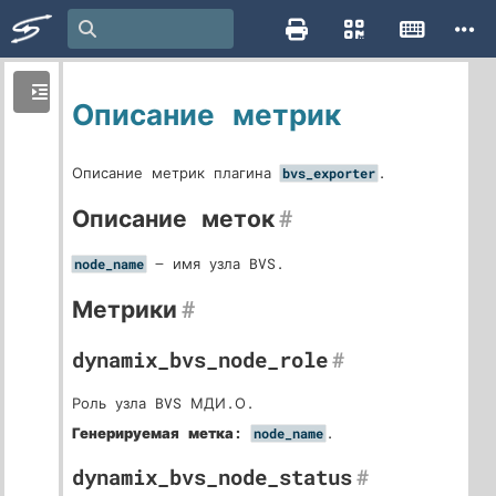
Описание метрик
Описание метрик плагина
.
bvs_exporter
Описание меток
#
— имя узла BVS.
node_name
Метрики
#
dynamix_bvs_node_role
#
Роль узла BVS МДИ.О.
Генерируемая метка:
.
node_name
dynamix_bvs_node_status
#