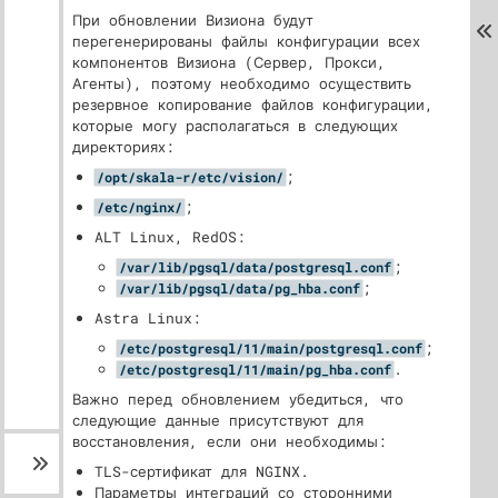
При обновлении Визиона будут
перегенерированы файлы конфигурации всех
компонентов Визиона (Сервер, Прокси,
Агенты), поэтому необходимо осуществить
резервное копирование файлов конфигурации,
которые могу располагаться в следующих
директориях:
;
/opt/skala-r/etc/vision/
;
/etc/nginx/
ALT Linux, RedOS:
;
/var/lib/pgsql/data/postgresql.conf
;
/var/lib/pgsql/data/pg_hba.conf
Astra Linux:
;
/etc/postgresql/11/main/postgresql.conf
.
/etc/postgresql/11/main/pg_hba.conf
Важно перед обновлением убедиться, что
следующие данные присутствуют для
восстановления, если они необходимы:
TLS-сертификат для NGINX.
Параметры интеграций со сторонними