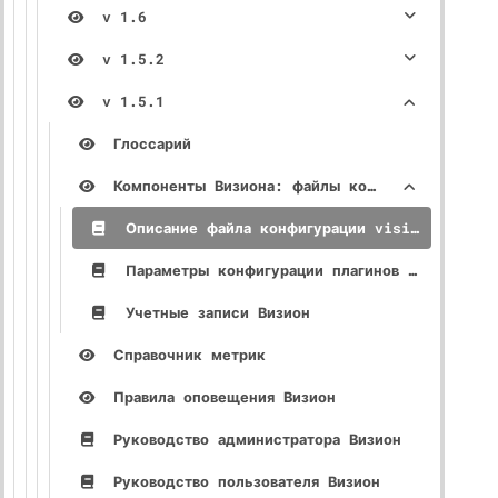
v 1.6
v 1.5.2
v 1.5.1
Глоссарий
Компоненты Визиона: файлы конфигурации, описание параметров
Описание файла конфигурации vision_core (config.yml)
Параметры конфигурации плагинов доступные в интерфейсе Визиона
Учетные записи Визион
Справочник метрик
Правила оповещения Визион
Руководство администратора Визион
Руководство пользователя Визион