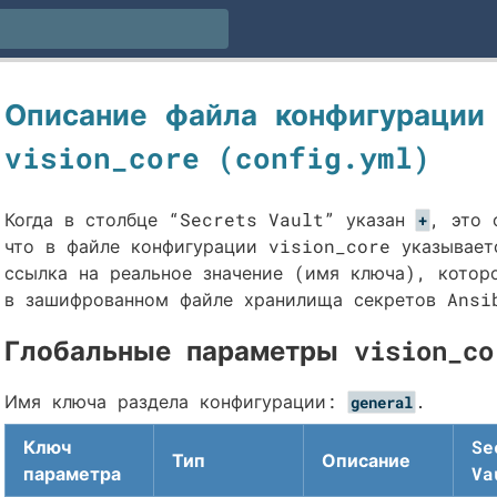
Описание файла конфигурации
vision_core (config.yml)
Когда в столбце “Secrets Vault” указан
, это 
+
что в файле конфигурации vision_core указывает
ссылка на реальное значение (имя ключа), котор
в зашифрованном файле хранилища секретов Ansi
Глобальные параметры vision_co
Имя ключа раздела конфигурации:
.
general
Ключ
Se
Тип
Описание
параметра
Va