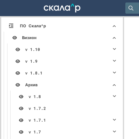
ПО Скала^р
Визион
v 1.10
v 1.9
v 1.8.1
Архив
v 1.8
v 1.7.2
v 1.7.1
v 1.7