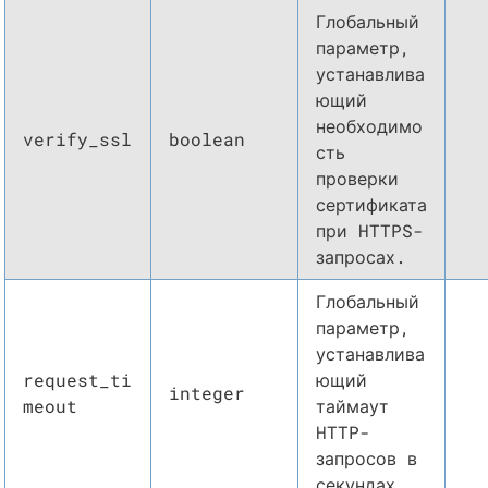
Глобальный
параметр,
устанавлива
ющий
необходимо
verify_ssl
boolean
сть
проверки
сертификата
при HTTPS-
запросах.
Глобальный
параметр,
устанавлива
request_ti
ющий
integer
meout
таймаут
HTTP-
запросов в
секундах.