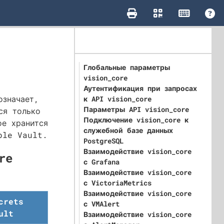
Глобальные параметры
vision_core
Аутентификация при запросах
означает,
к API vision_core
Параметры API vision_core
ся только
Подключение vision_core к
ое хранится
служебной базе данных
ble Vault.
PostgreSQL
Взаимодействие vision_core
re
с Grafana
Взаимодействие vision_core
с VictoriaMetrics
Взаимодействие vision_core
crets
с VMAlert
ult
Взаимодействие vision_core