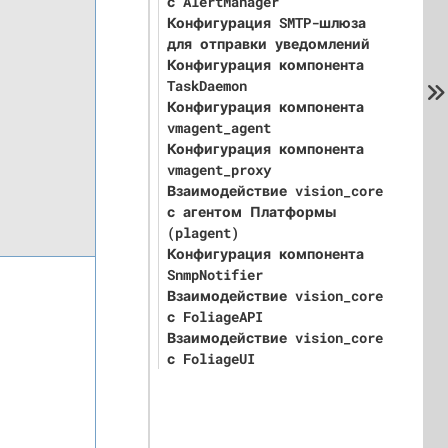
с AlertManager
Конфигурация SMTP-шлюза
для отправки уведомлений
Конфигурация компонента
TaskDaemon
Конфигурация компонента
vmagent_agent
Конфигурация компонента
vmagent_proxy
Взаимодействие vision_core
с агентом Платформы
(plagent)
Конфигурация компонента
SnmpNotifier
Взаимодействие vision_core
с FoliageAPI
Взаимодействие vision_core
с FoliageUI