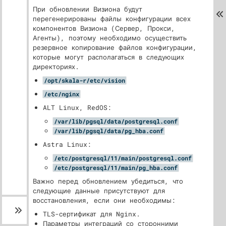
При обновлении Визиона будут
перегенерированы файлы конфигурации всех
компонентов Визиона (Сервер, Прокси,
Агенты), поэтому необходимо осуществить
резервное копирование файлов конфигурации,
которые могут располагаться в следующих
директориях.
/opt/skala-r/etc/vision
/etc/nginx
ALT Linux, RedOS:
/var/lib/pgsql/data/postgresql.conf
/var/lib/pgsql/data/pg_hba.conf
Astra Linux:
/etc/postgresql/11/main/postgresql.conf
/etc/postgresql/11/main/pg_hba.conf
Важно перед обновлением убедиться, что
следующие данные присутствуют для
восстановления, если они необходимы:
TLS-сертификат для Nginx.
Параметры интеграций со сторонними