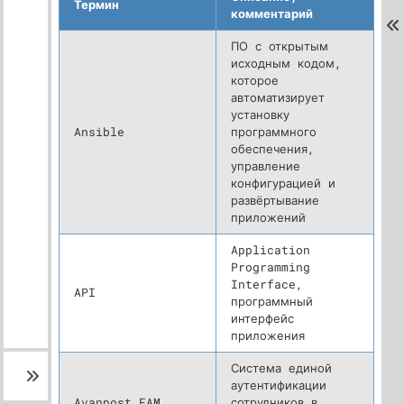
Термин
комментарий
ПО с открытым
исходным кодом,
которое
автоматизирует
установку
Ansible
программного
обеспечения,
управление
конфигурацией и
развёртывание
приложений
Application
Programming
Interface,
API
программный
интерфейс
приложения
Система единой
аутентификации
Avanpost FAM
сотрудников в