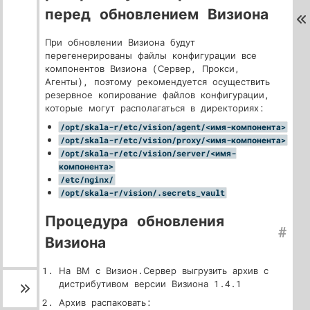
перед обновлением Визиона
При обновлении Визиона будут
перегенерированы файлы конфигурации все
компонентов Визиона (Сервер, Прокси,
Агенты), поэтому рекомендуется осуществить
резервное копирование файлов конфигурации,
которые могут располагаться в директориях:
/opt/skala-r/etc/vision/agent/<имя-компонента>
/opt/skala-r/etc/vision/proxy/<имя-компонента>
/opt/skala-r/etc/vision/server/<имя-
компонента>
/etc/nginx/
/opt/skala-r/vision/.secrets_vault
Процедура обновления
#
Визиона
На ВМ с Визион.Сервер выгрузить архив с
дистрибутивом версии Визиона 1.4.1
Архив распаковать: