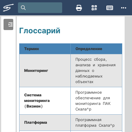
Глоссарий
Термин
Определение
Процесс сбора,
анализа и хранения
Мониторинг
данных о
наблюдаемых
объектах
Программное
Система
обеспечение для
мониторинга
мониторинга ПАК
(Визион)
Скала^р
Программная
Платформа
платформа Скала^р