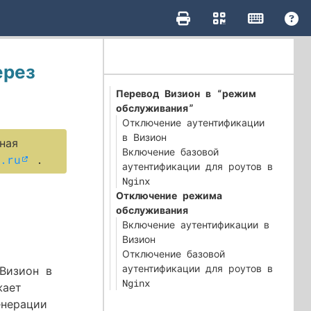
ерез
Перевод Визион в “режим
обслуживания”
Отключение аутентификации
в Визион
ная
Включение базовой
.ru
.
аутентификации для роутов в
Nginx
Отключение режима
обслуживания
Включение аутентификации в
Визион
Отключение базовой
аутентификации для роутов в
Визион в
Nginx
жает
енерации