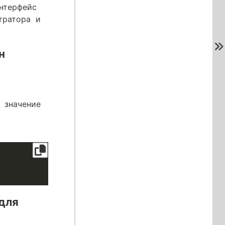
нтерфейс
тратора и
н
 значение
для