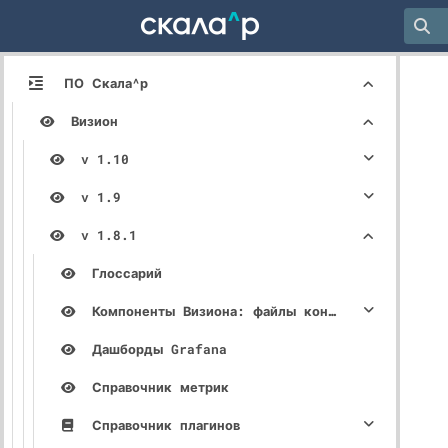
ПО Скала^р
Визион
v 1.10
v 1.9
v 1.8.1
Глоссарий
Компоненты Визиона: файлы конфигурации, описание параметров
Дашборды Grafana
Справочник метрик
Справочник плагинов