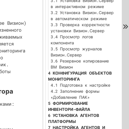
3.1 Установка Визион.Сервер
в интерактивном режиме
3.2 Установка Визион.Сервер
в автоматическом режиме
ее Визион)
3.3 Проверка корректности
зненного
установки Визион.Сервер
живаемых
3.4 Просмотр логов
компонента
ляется
3.5 Просмотр журналов
ониторинга
Визион.Сервер
 о
3.6 Резервное копирование
рик.
ВМ Визион
боты
4 КОНФИГУРАЦИЯ ОБЪЕКТОВ
МОНИТОРИНГА
4.1 Подготовка к настройке
тора
4.2 Заполнение формы
«Добавление ПАК»
5 ФОРМИРОВАНИЕ
ыками:
ИНВЕНТОРИ-ФАЙЛА
6 УСТАНОВКА АГЕНТОВ
ПЛАТФОРМЫ
7 НАСТРОЙКА АГЕНТОВ И