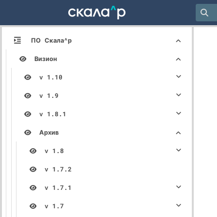
ПО Скала^р
Визион
v 1.10
v 1.9
v 1.8.1
Архив
v 1.8
v 1.7.2
v 1.7.1
v 1.7