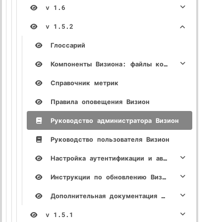
v 1.6
v 1.5.2
Глоссарий
Компоненты Визиона: файлы конфигурации, описание параметров
Справочник метрик
Правила оповещения Визион
Руководство администратора Визион
Руководство пользователя Визион
Настройка аутентификации и авторизации
Инструкции по обновлению Визион
Дополнительная документация Визион
v 1.5.1