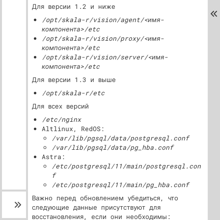
Для версии 1.2 и ниже
/opt/skala-r/vision/agent/<имя-
компонента>/etc
/opt/skala-r/vision/proxy/<имя-
компонента>/etc
/opt/skala-r/vision/server/<имя-
компонента>/etc
Для версии 1.3 и выше
/opt/skala-r/etc
Для всех версий
/etc/nginx
Altlinux, RedOS:
/var/lib/pgsql/data/postgresql.conf
/var/lib/pgsql/data/pg_hba.conf
Astra:
/etc/postgresql/11/main/postgresql.con
f
/etc/postgresql/11/main/pg_hba.conf
Важно перед обновлением убедиться, что
следующие данные присутствуют для
восстановления, если они необходимы: