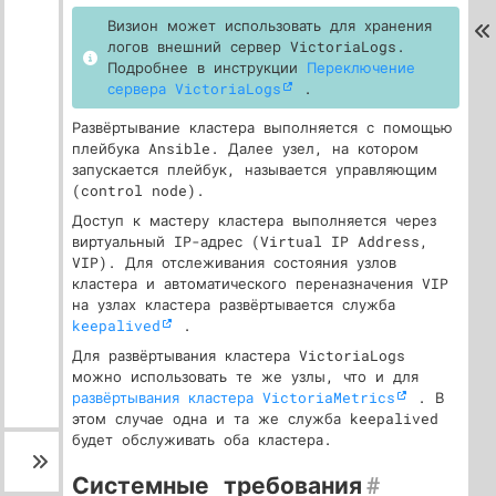
Визион может использовать для хранения
логов внешний сервер VictoriaLogs.
Подробнее в инструкции
Переключение
сервера VictoriaLogs
.
Развёртывание кластера выполняется с помощью
плейбука Ansible. Далее узел, на котором
запускается плейбук, называется управляющим
(control node).
Доступ к мастеру кластера выполняется через
виртуальный IP-адрес (Virtual IP Address,
VIP). Для отслеживания состояния узлов
кластера и автоматического переназначения VIP
на узлах кластера развёртывается служба
keepalived
.
Для развёртывания кластера VictoriaLogs
можно использовать те же узлы, что и для
развёртывания кластера VictoriaMetrics
. В
этом случае одна и та же служба keepalived
будет обслуживать оба кластера.
Системные требования
#