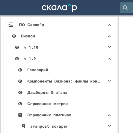
ПО Скала^р
Визион
v 1.10
v 1.9
Глоссарий
Компоненты Визиона: файлы конфигурации, описание параметров
Дашборды Grafana
Справочник метрик
Справочник плагинов
avanpost_scraper