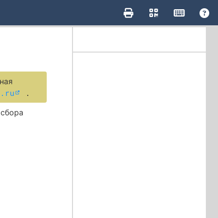
ная
.ru
.
 сбора