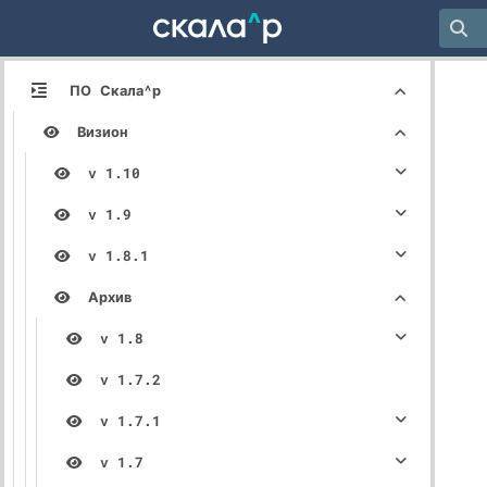
ПО Скала^р
Визион
v 1.10
v 1.9
v 1.8.1
Архив
v 1.8
v 1.7.2
v 1.7.1
v 1.7