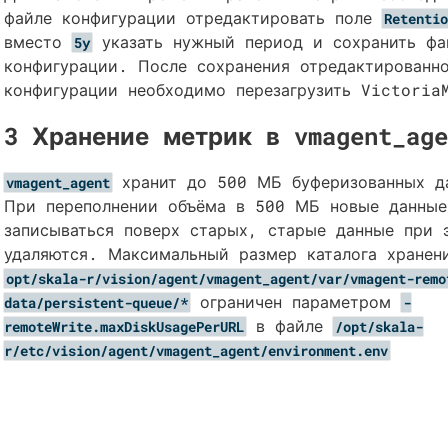
файле конфигурации отредактировать поле
Retentio
вместо
указать нужный период и сохранить фа
5y
конфигурации. После сохранения отредактированн
конфигурации необходимо перезагрузить Victoria
3 Хранение метрик в vmagent_age
хранит до 500 МБ буферизованных д
vmagent_agent
При переполнении объёма в 500 МБ новые данные
записываться поверх старых, старые данные при 
удаляются. Максимальный размер каталога хранен
opt/skala-r/vision/agent/vmagent_agent/var/vmagent-remo
ограничен параметром
data/persistent-queue/*
-
в файле
remoteWrite.maxDiskUsagePerURL
/opt/skala-
r/etc/vision/agent/vmagent_agent/environment.env