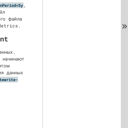
,
nPeriod=5y
йл
ого файла
Metrics.
nt
анных.
 начинают
этом
ия данных
tewrite-